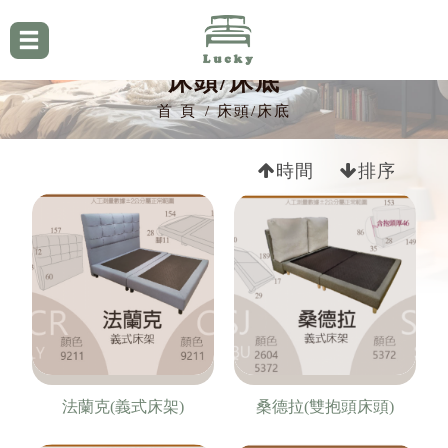
床頭/床底
首 頁
床頭/床底
時間
排序
法蘭克(義式床架)
桑德拉(雙抱頭床頭)