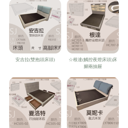
安吉拉(雙抱頭床頭)
☆根達(觸控夜燈床頭)床
腳兩抽屜