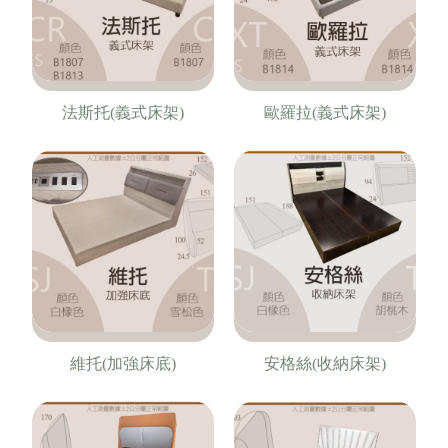
法斯托(義式床架)
歐羅拉(義式床架)
維托(加強床底)
安格絲(收納床架)