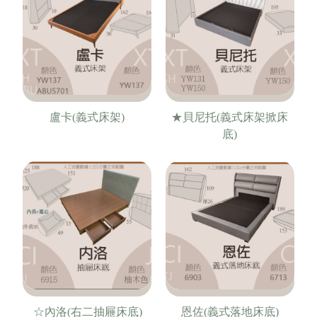
盧卡(義式床架)
★貝尼托(義式床架掀床
底)
☆內洛(右二抽屜床底)
恩佐(義式落地床底)