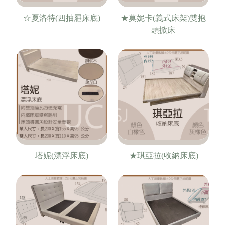
☆夏洛特(四抽屜床底)
★莫妮卡(義式床架)雙抱
頭掀床
塔妮(漂浮床底)
★琪亞拉(收納床底)