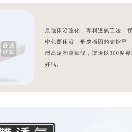
最強床沿強化，專利透氣工法。
密包覆床沿，形成穩固的支撐壁
灣高溫潮濕氣候，讓邊以360度
好眠。