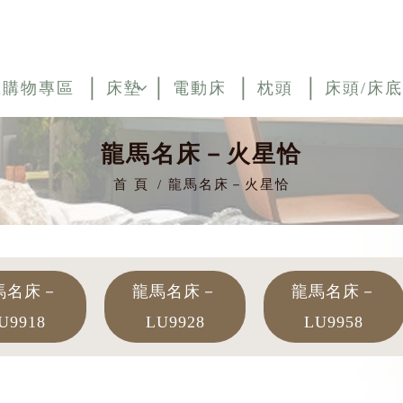
上購物專區
床墊
電動床
枕頭
床頭/床底
龍馬名床－火星恰
首 頁
龍馬名床－火星恰
馬名床－
龍馬名床－
龍馬名床－
U9918
LU9928
LU9958