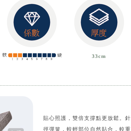
33cm
貼心照護，雙倍支撐點更放鬆。針對