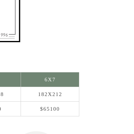
6X7
88
182X212
0
$65100