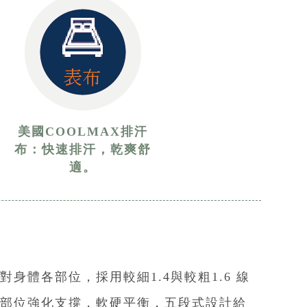
美國COOLMAX排汗
布：快速排汗，乾爽舒
適。
身體各部位，採用較細1.4與較粗1.6 線