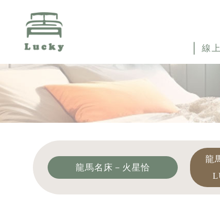
線
龍
龍馬名床－火星恰
L