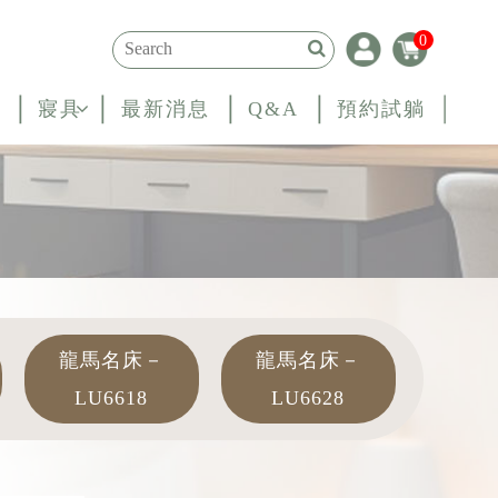
0
寢具
最新消息
Q&A
預約試躺
龍馬名床－
龍馬名床－
LU6618
LU6628