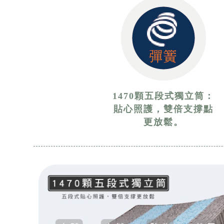
1470顆五段式獨立筒：
貼心照護，雙倍支撐點
更放鬆。