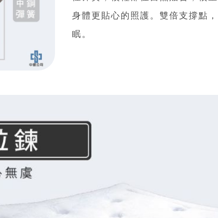
徑彈簧，較輕部位自然貼合，較
身體更貼心的照護。雙倍支撐點
眠。