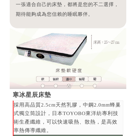
一張適合自己的床墊，都將是您的不二選擇，
期待能夠成為您信賴的睡眠夥伴。
寒冰星辰床墊
採用高品質2.5cm天然乳膠，中鋼2.0mm蜂巢
式獨立筒設計，日本TOYOBO東洋紡專利技
術生產纖維，可以快速吸熱、散熱，是高效
率熱傳導纖維。