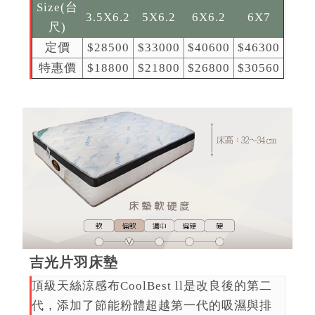
Size(台
3.5X6.2
5X6.2
6X6.2
6X7
尺)
定價
$28500
$33000
$40600
$46300
特惠價
$18800
$21800
$26800
$30560
吉光片羽床墊
頂級天絲涼感布CoolBest ll是改良後的第二
代，添加了節能粉體超越第一代的吸濕與排