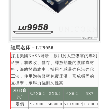
龍馬名床－LU9958
採用美國NASA研發，原用於太空禦寒的專利
科技，將吸收、儲存、釋放熱能的微膠囊材
料，混紡於纖維中，採用全球最強床沿強化
工法，使用泡棉緊密包覆床沿，形成穩固的
支撐壁，承壓力強耐久性高
Size(台
3.5X6.2
5X6.2
6X6.2
6X7
尺)
定價
$73000
$88000
$103000
$118000