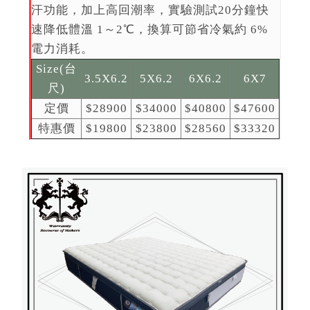
汗功能，加上高回潮率，實驗測試20分鐘快
速降低體溫 1～2℃，換算可節省冷氣約 6%
電力消耗。
Size(台
3.5X6.2
5X6.2
6X6.2
6X7
尺)
定價
$28900
$34000
$40800
$47600
特惠價
$19800
$23800
$28560
$33320