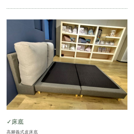
✓床底
高腳義式皮床底