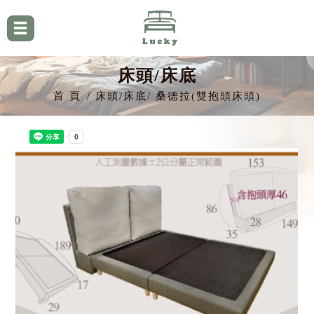
床頭/床底
首 頁
床頭/床底
桑德拉(雙抱頭床頭)