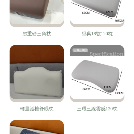
超重磅三角枕
經典18號120枕
輕量護椎舒眠枕
三環三線雲感120枕