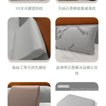
3D水冷膠護頸枕
天絲石墨烯能量健康枕
曲線工學天然乳膠枕
超傳導石墨烯冰晶獨立筒
枕