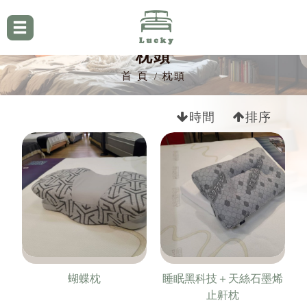
枕頭
首 頁
枕頭
時間
排序
蝴蝶枕
睡眠黑科技＋天絲石墨烯
止鼾枕