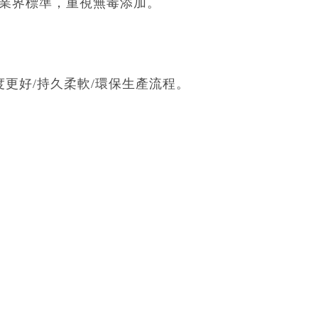
危害物質限用指令2011/65/EU。
超越業界標準，重視無毒添加。
度更好/持久柔軟/環保生產流程。