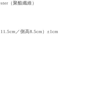
）
yester（聚酯纖維）
.5cm／側高8.5cm）±1cm