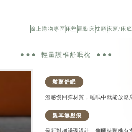
上購物專區
床墊
電動床
枕頭
床頭/床底
枕頭
首 頁
枕頭
輕量護椎舒眠枕
輕量護椎舒眠枕
鬆頸舒眠