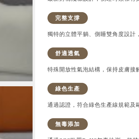
溫感慢回彈材質，睡眠中就能放鬆
親耳無壓痕
最新對稱淺碟設計，側睡時頸椎有
完整支撐
獨特的立體平躺、側睡雙角度設計
舒適透氣
特殊開放性氣泡結構，保持皮膚接
綠色生產