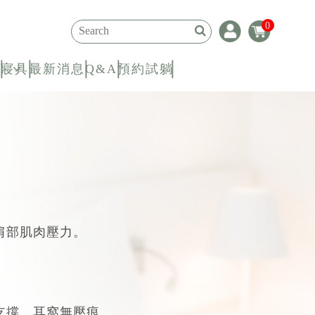
0
寢具
最新消息
Q&A
預約試躺