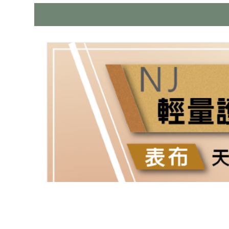
地址：
台中市大雅區民生路四段
307-1號
營業時間：
每日11：00-20：00
EMAIL：
luckybed2024@gmail.com
官方LINE：
https://lin.ee/PpUUAR1