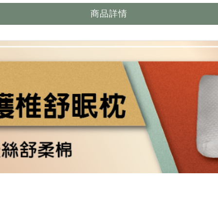
【沙鹿店】
電話：
04-2635
地址：
台中市沙
營業時間：
每日
台中大雅床墊專賣店
·
神岡床墊推薦
·
豐原床墊推薦
瀏覽人數：239170