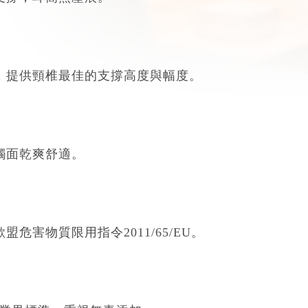
肩部肌肉壓力。
支撐，耳窩無壓痕。
，提供頸椎最佳的支撐高度與幅度。
觸面乾爽舒適。