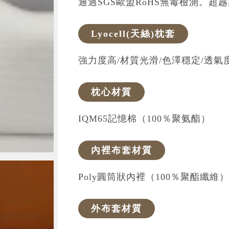
通過認證，符合綠色生產線規範及歐盟
無毒添加
通過SGS歐盟RoHS無毒檢測。
Lyocell(天絲)枕套
強力度高/材質光滑/色澤穩定/透氣
枕心材質
IQM65記憶棉（100％聚氨酯）
內裡布套材質