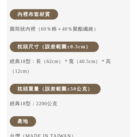
內裡布套材質
圓筒狀內裡（60％棉＋40％聚酯纖維）
枕頭尺寸（誤差範圍±0.5cm）
經典18型：長（62cm）＊寬（40.5cm）＊高
（12cm）
枕頭重量（誤差範圍±50公克）
經典18型：2200公克
產地
台灣（MADE IN TAIWAN）