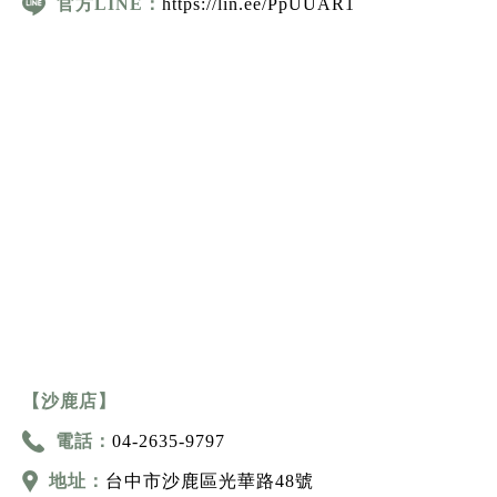
官方LINE：
https://lin.ee/PpUUAR1
【沙鹿店】
電話：
04-2635-9797
地址：
台中市沙鹿區光華路48號