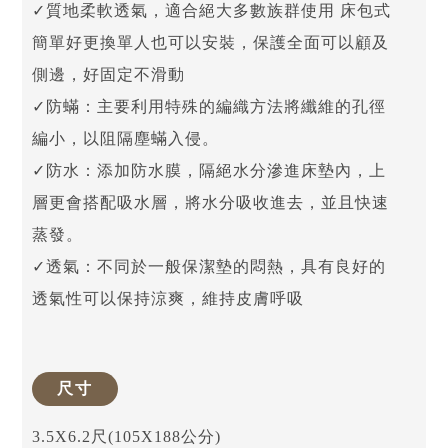
✓質地柔軟透氣，適合絕大多數族群使用 床包式
簡單好更換單人也可以安裝，保護全面可以顧及
側邊，好固定不滑動
✓防蟎：主要利用特殊的編織方法將纖維的孔徑
編小，以阻隔塵蟎入侵。
✓防水：添加防水膜，隔絕水分滲進床墊內，上
層更會搭配吸水層，將水分吸收進去，並且快速
蒸發。
✓透氣：不同於一般保潔墊的悶熱，具有良好的
透氣性可以保持涼爽，維持皮膚呼吸
尺寸
3.5X6.2尺(105X188公分)