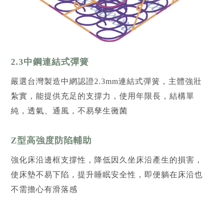
2.3中鋼連結式彈簧
嚴選台灣製造中網認證2.3mm連結式彈簧，主體強壯
紮實，能提供充足的支撐力，使用年限長，結構單
純，透氣、通風，不易孳生黴菌
Z型高強度防陷輔助
強化床沿邊框支撐性，降低因久坐床沿產生的損害，
使床墊不易下陷，提升睡眠安全性，即便躺在床沿也
不需擔心有滑落感