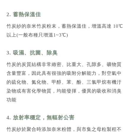
2. 蓄熱保溫佳
竹炭紗的奈米竹炭粉末，蓄熱保溫佳，增溫高達 10℃
以上(一般布種只增溫1~3℃)
3. 吸濕、抗菌、除臭
竹炭的炭質結構非常緻密、比重大、孔隙多、礦物質
含量豐富，因此具有很強的吸附分解能力，對空氣中
的硫化物、氮化物、甲醇、苯、酚、三氯甲烷有機汙
染物或有害化學物質，均能發揮，優異的吸收和消臭
功能
4. 放射率穩定，無輻射公害
竹炭紗於聚合時添加奈米粉體，與市集之母粒製程不