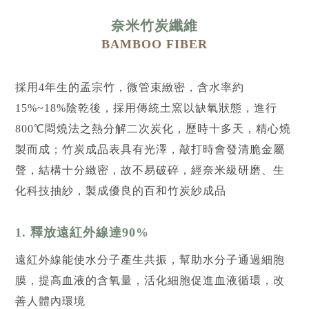
奈米竹炭纖維
BAMBOO FIBER
採用4年生的孟宗竹，微管束緻密，含水率約
15%~18%陰乾後，採用傳統土窯以缺氧狀態，進行
800℃悶燒法之熱分解二次炭化，歷時十多天，精心燒
製而成；竹炭成品表具有光澤，敲打時會發清脆金屬
聲，結構十分緻密，故不易破碎，經奈米級研磨、生
化科技抽紗，製成優良的百和竹炭紗成品
1. 釋放遠紅外線達90%
遠紅外線能使水分子產生共振，幫助水分子通過細胞
膜，提高血液的含氧量，活化細胞促進血液循環，改
善人體內環境